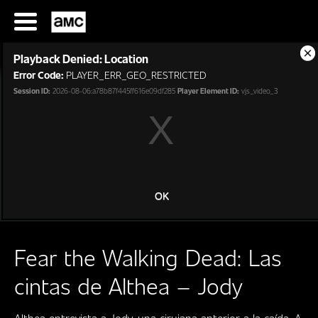
Saltar
al
contenido
This
Playback Denied: Location
is
Cl
a
Error Code:
PLAYER_ERR_GEO_RESTRICTED
Mo
modal
Di
Session ID:
2026-08-06:a78b87f445ff616e09df285
Player Element ID:
vjs_video_3
window.
SERIES
OK
FILMES
Fear the Walking Dead: Las
HORARIOS
cintas de Althea – Jody
SERIES
FILMS