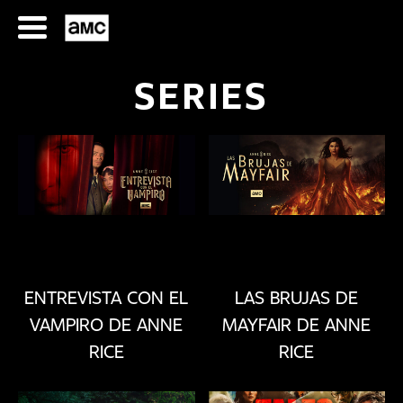
Saltar
al
contenido
SERIES
SERIES
FILMES
ENTREVISTA CON EL
LAS BRUJAS DE
VAMPIRO DE ANNE
MAYFAIR DE ANNE
HORARIOS
RICE
RICE
SERIES
FILMS