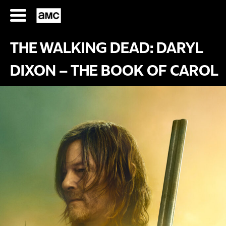
Saltar
al
contenido
THE WALKING DEAD: DARYL
DIXON – THE BOOK OF CAROL
SERIES
FILMES
HORARIOS
SERIES
FILMS