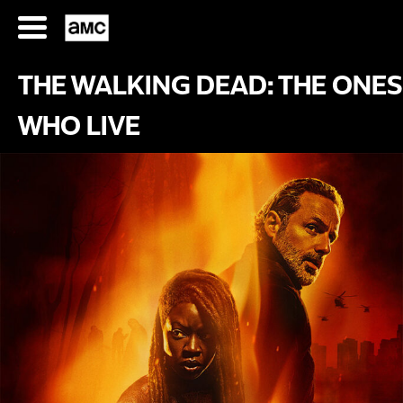
Saltar
al
contenido
THE WALKING DEAD: THE ONES
WHO LIVE
SERIES
FILMES
HORARIOS
SERIES
FILMS