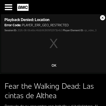
Saltar
al
contenido
This
Playback Denied: Location
is
Cl
a
Error Code:
PLAYER_ERR_GEO_RESTRICTED
Mo
modal
Di
Session ID:
2026-08-06:e6bc46db963909f52973b4b3
Player Element ID:
vjs_video_3
window.
SERIES
OK
FILMES
Fear the Walking Dead: Las
HORARIOS
cintas de Althea
SERIES
FILMS