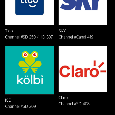
Paraguay
Perú
República Dominicana
Tigo
SKY
Channel #SD 250 / HD 307
Channel #Canal 419
Uruguay
Venezuela
Claro
ICE
Channel #SD 408
Channel #SD 209