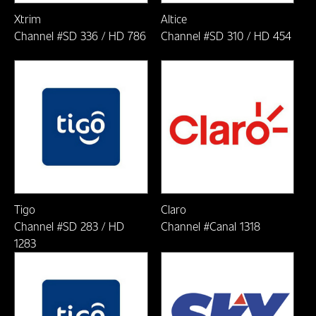
DÓNDE
Xtrim
Altice
Costa Rica
VERNOS
Channel #SD 336 / HD 786
Channel #SD 310 / HD 454
CLUB
Curaçao
Ecuador
El Salvador
Guatemala
Honduras
Tigo
Claro
Mexico
Channel #SD 283 / HD
Channel #Canal 1318
1283
Nicaragua
Panama