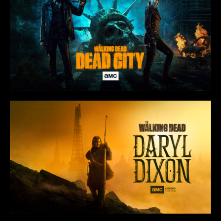
Panama
Peru
Republica Dominicana
Uruguay
Venezuela