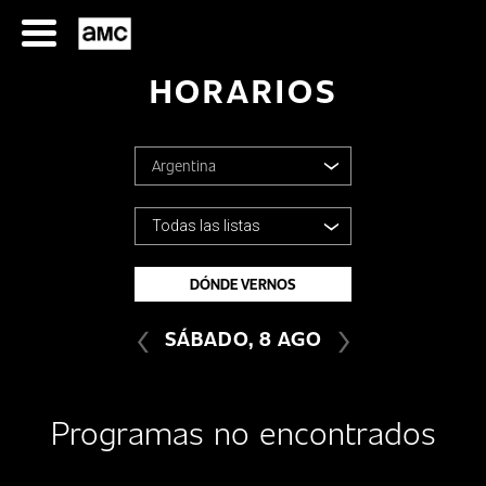
Saltar
al
contenido
HORARIOS
Argentina
Argentina
Todas las listas
SERIES
Bolivia
DÓNDE VERNOS
TODAS LAS LISTAS
‹
›
Chile
FILMES
SÁBADO, 8 AGO
Colombia
HORARIOS
Programas no encontrados
Costa Rica
SERIES
FILMS
Ecuador