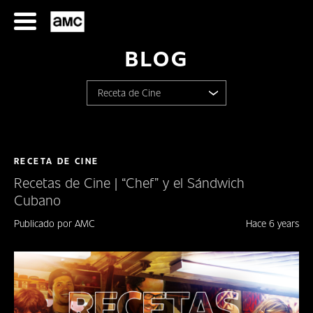
Saltar
al
contenido
BLOG
Receta de Cine
Todas las noticias
Blog
RECETA DE CINE
SERIES
Recetas de Cine | “Chef” y el Sándwich
ciclos
Cubano
FILMES
Publicado por AMC
Concursos
Hace 6 years
HORARIOS
Especial
SERIES
Especiales
FILMS