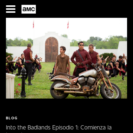
Saltar
al
contenido
SERIES
FILMES
HORARIOS
SERIES
BLOG
Into the Badlands Episodio 1: Comienza la
FILMS