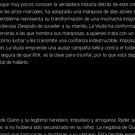
nque muy pocos conocen la verdadera historia detrás de este cr
 de las artes marciales, ha adoptado una mariposa de alas azules
l emblema representa su transformación de una muchacha insigni
poderosa. Después de suceder a su marido, La Viuda ha conform
erreras a las que nombra sus mariposas, a quienes trata con un
cómo luchar y les transmite una confianza indestructible. Impuls
ión, La Viuda emprende una audaz campaña bélica contra el toda
 segura de que M.K. es la clave para triunfar, por lo que está di
al de hallarlo.
o de Quinn y su legítimo heredero. Impulsivo y arrogante, Ryder s
, si no hubiera sido secuestrado en su niñez. La negativa de Qu
ionó que torturaran y mutilaran a su vástago. Esta terrible expe