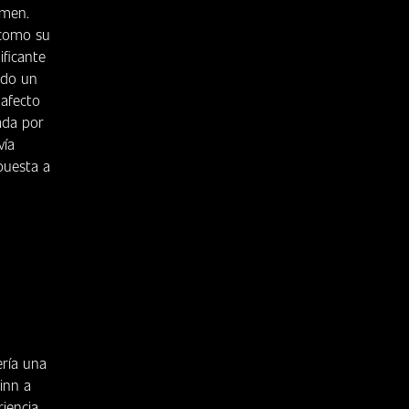
imen.
 como su
ficante
ado un
 afecto
ada por
vía
spuesta a
ería una
inn a
riencia