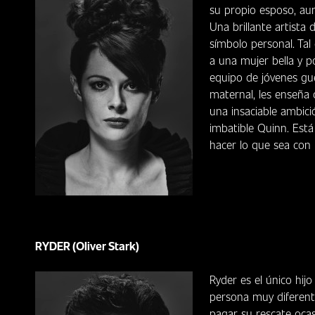
su propio esposo, au
Una brillante artista
símbolo personal. Ta
a una mujer bella y 
equipo de jóvenes gu
maternal, les enseña 
una insaciable ambic
imbatible Quinn. Está
hacer lo que sea con t
RYDER (Oliver Stark)
Ryder es el único hij
persona muy diferente
pagar su rescate ocas