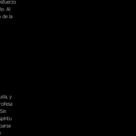
esfuerzo
o. Al
n de la
uda, y
profesa
 Sin
píritu
oparse
e