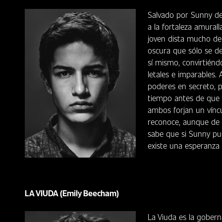
Salvado por Sunny d
a la fortaleza amural
joven dista mucho de 
oscura que sólo se de
sí mismo, convirtién
letales e imparables
poderes en secreto, 
tiempo antes de que é
ambos forjan un víncu
reconoce, aunque de m
sabe que si Sunny pu
existe una esperanza 
LA VIUDA (Emily Beecham)
La Viuda es la gobern