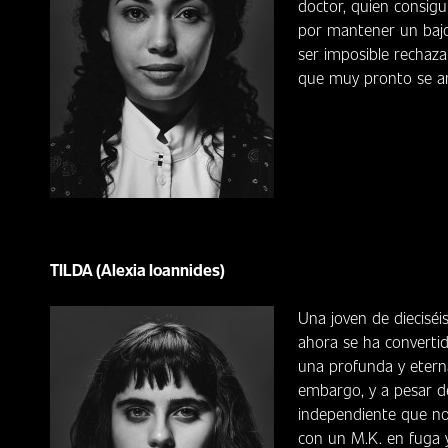
doctor, quien consigui
por mantener un bajo
ser imposible rechazar
que muy pronto se ar
TILDA (Alexia Ioannides)
Una joven de dieciséis
ahora se ha convertido
una profunda y eterna
embargo, y a pesar de
independiente que no 
con un M.K. en fuga 