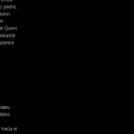
o padre,
Quinn
en
 de Quinn
 adoptar
 parece
iales.
lidos
hacia el