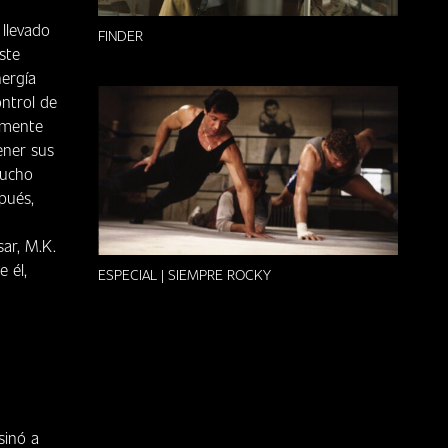
llevado
FINDER
ste
nergía
ontrol de
lmente
ener sus
mucho
pués,
ar, M.K.
 él,
ESPECIAL | SIEMPRE ROCKY
sinó a