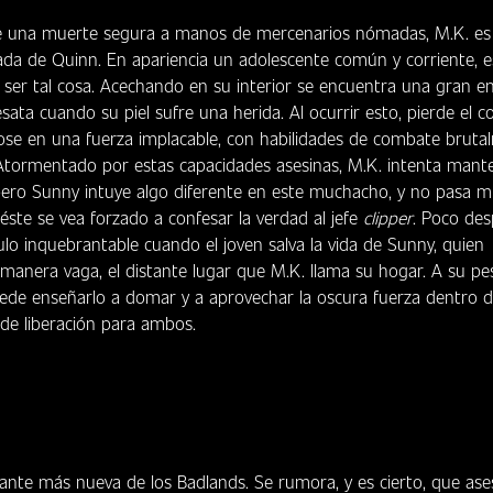
e una muerte segura a manos de mercenarios nómadas, M.K. es 
lada de Quinn. En apariencia un adolescente común y corriente, e
ser tal cosa. Acechando en su interior se encuentra una gran e
sata cuando su piel sufre una herida. Al ocurrir esto, pierde el c
dose en una fuerza implacable, con habilidades de combate bruta
. Atormentado por estas capacidades asesinas, M.K. intenta mant
pero Sunny intuye algo diferente en este muchacho, y no pasa 
ste se vea forzado a confesar la verdad al jefe
clipper
. Poco des
lo inquebrantable cuando el joven salva la vida de Sunny, quien
anera vaga, el distante lugar que M.K. llama su hogar. A su pes
ede enseñarlo a domar y a aprovechar la oscura fuerza dentro de
de liberación para ambos.
ante más nueva de los Badlands. Se rumora, y es cierto, que ase