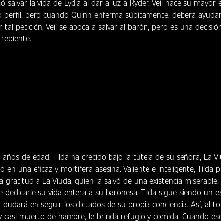
ó salvar la vida de Lydia al dar a luz a Ryder. Veil hace su mayor 
 perfil, pero cuando Quinn enferma súbitamente, deberá ayudarl
 tal petición, Veil se aboca a salvar al barón, pero es una decisió
repiente.
 años de edad, Tilda ha crecido bajo la tutela de su señora, La Vi
 en una eficaz y mortífera asesina. Valiente e inteligente, Tilda 
 gratitud a La Viuda, quien la salvó de una existencia miserable.
 dedicarle su vida entera a su baronesa, Tilda sigue siendo un es
dudará en seguir los dictados de su propia conciencia. Así, al t
y casi muerto de hambre, le brinda refugio y comida. Cuando es