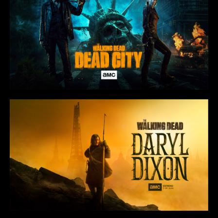
Panama
Peru
Republica Dominicana
Uruguay
Venezuela