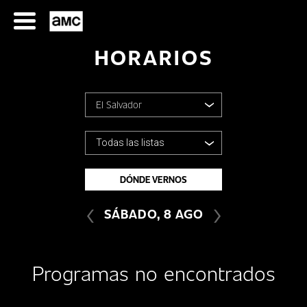
Saltar
al
contenido
HORARIOS
El Salvador
Argentina
Todas las listas
SERIES
Bolivia
DÓNDE VERNOS
TODAS LAS LISTAS
‹
›
Chile
FILMES
SÁBADO, 8 AGO
Colombia
HORARIOS
Programas no encontrados
Costa Rica
SERIES
FILMS
Ecuador