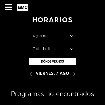
Saltar
al
contenido
HORARIOS
Argentina
Argentina
Todas las listas
SERIES
Bolivia
DÓNDE VERNOS
TODAS LAS LISTAS
‹
›
Chile
FILMES
VIERNES, 7 AGO
Colombia
HORARIOS
Programas no encontrados
Costa Rica
SERIES
FILMS
Ecuador