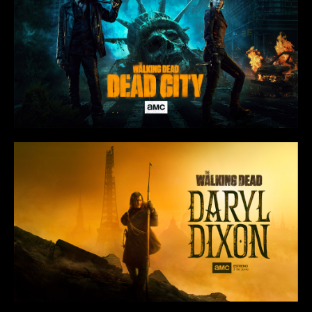
Panama
Peru
Republica Dominicana
Uruguay
Venezuela