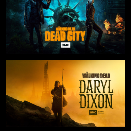
Panama
Peru
Republica Dominicana
Uruguay
Venezuela