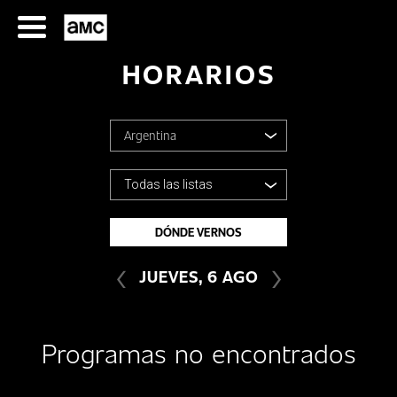
Saltar
al
contenido
HORARIOS
Argentina
Argentina
Todas las listas
SERIES
Bolivia
DÓNDE VERNOS
TODAS LAS LISTAS
‹
›
Chile
FILMES
JUEVES, 6 AGO
Colombia
HORARIOS
Programas no encontrados
Costa Rica
SERIES
FILMS
Ecuador