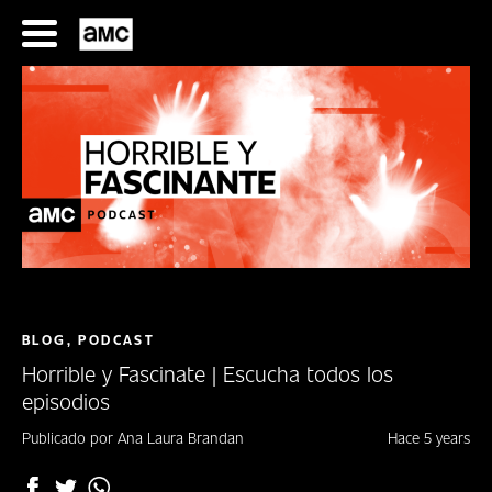
Saltar
al
contenido
SERIES
FILMES
BLOG, PODCAST
Horrible y Fascinate | Escucha todos los
HORARIOS
episodios
SERIES
Publicado por Ana Laura Brandan
Hace 5 years
FILMS