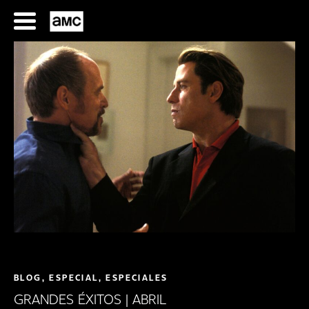
Saltar
al
contenido
SERIES
FILMES
HORARIOS
SERIES
BLOG, ESPECIAL, ESPECIALES
FILMS
GRANDES ÉXITOS | ABRIL