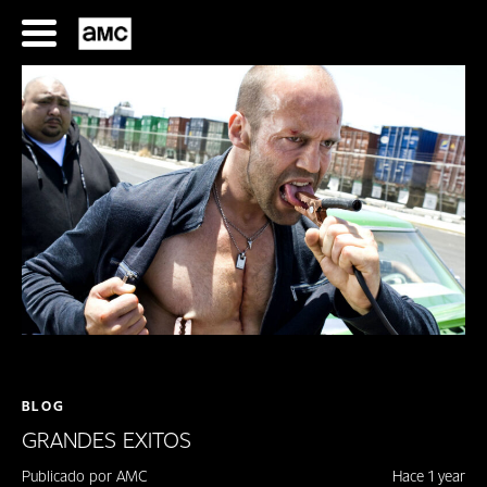
Saltar
al
contenido
SERIES
FILMES
HORARIOS
BLOG
SERIES
GRANDES EXITOS
FILMS
Publicado por AMC
Hace 1 year