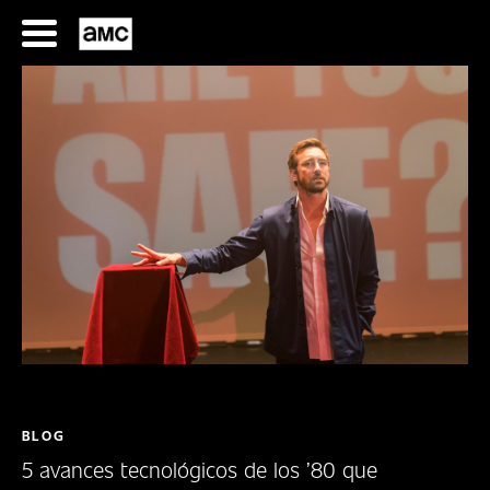
Saltar
al
contenido
SERIES
FILMES
HORARIOS
SERIES
BLOG
5 avances tecnológicos de los ’80 que
FILMS